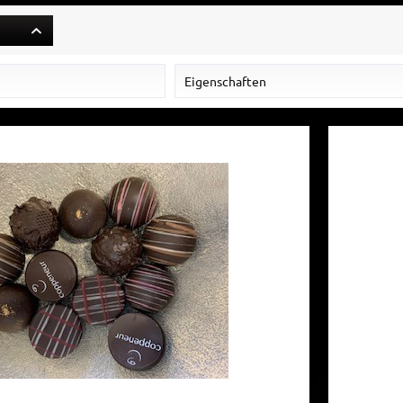
Eigenschaften
Dunkel
Glutenfrei
Marzipan
mit Alkohol
ohne Nuss
weiß