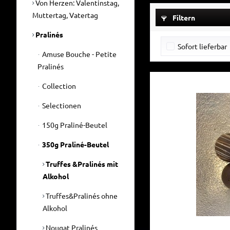
Von Herzen: Valentinstag,
Muttertag, Vatertag
Filtern
Pralinés
Sofort lieferbar
Amuse Bouche - Petite
Pralinés
Collection
Selectionen
150g Praliné-Beutel
350g Praliné-Beutel
Truffes &Pralinés mit
Alkohol
Truffes&Pralinés ohne
Alkohol
Nougat Pralinés