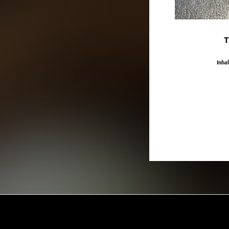
T
Inha