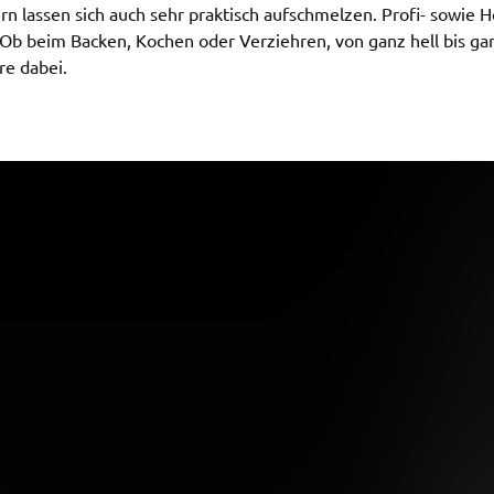
ern lassen sich auch sehr praktisch aufschmelzen. Profi- sowie
Ob beim Backen, Kochen oder Verziehren, von ganz hell bis gan
re dabei.