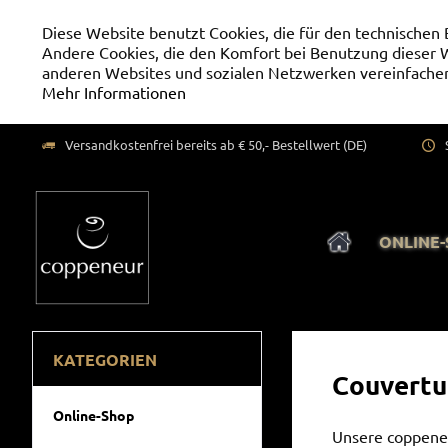
Diese Website benutzt Cookies, die für den technischen 
Andere Cookies, die den Komfort bei Benutzung dieser W
anderen Websites und sozialen Netzwerken vereinfachen
Mehr Informationen
Versandkostenfrei bereits ab € 50,- Bestellwert (DE)
ONLINE
KATEGORIEN
Couvertu
Online-Shop
Unsere coppene