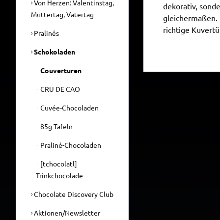
Von Herzen: Valentinstag,
dekorativ, sond
Muttertag, Vatertag
gleichermaßen. 
richtige Kuvertü
Pralinés
Schokoladen
Couverturen
CRU DE CAO
Cuvée-Chocoladen
85g Tafeln
Praliné-Chocoladen
[tchocolatl]
Trinkchocolade
Chocolate Discovery Club
Aktionen/Newsletter