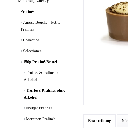
Muttertag, Vatertag
Pralinés
Amuse Bouche - Petite
Pralinés
Collection
Selectionen
150g Praliné-Beutel
Truffes &Pralinés mit
Alkohol
Truffes&Pralinés ohne
Alkohol
Nougat Pralinés
Marzipan Pralinés
Beschreibung
Näh