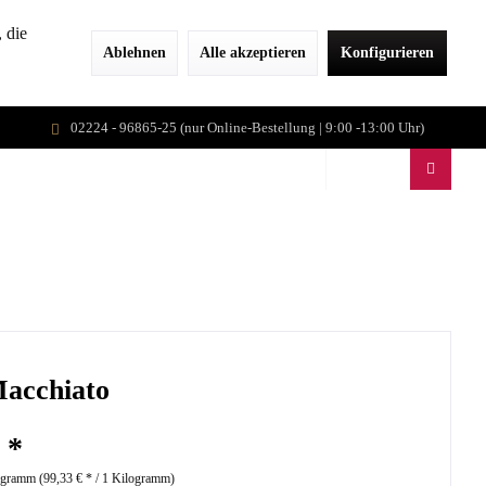
 die
Ablehnen
Alle akzeptieren
Konfigurieren
02224 - 96865-25 (nur Online-Bestellung | 9:00 -13:00 Uhr)
E & EVENTS
JOBS
VEGILATE
Macchiato
 *
ogramm (
99,33 €
* / 1 Kilogramm)