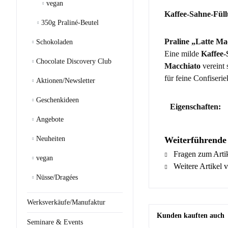
vegan
Kaffee-Sahne-Füll
350g Praliné-Beutel
Praline „Latte Mac
Schokoladen
Eine milde
Kaffee
Chocolate Discovery Club
Macchiato
vereint 
für feine Confiserie
Aktionen/Newsletter
Geschenkideen
Eigenschaften:
Angebote
Neuheiten
Weiterführende
Fragen zum Arti
vegan
Weitere Artikel 
Nüsse/Dragées
Werksverkäufe/Manufaktur
Kunden kauften auch
Seminare & Events