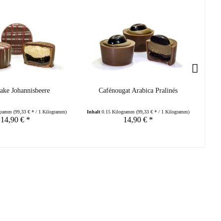
ake Johannisbeere
Cafénougat Arabica Pralinés
ogramm
(99,33 € * / 1 Kilogramm)
Inhalt
0.15 Kilogramm
(99,33 € * / 1 Kilogramm)
Inha
14,90 € *
14,90 € *