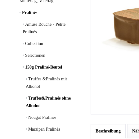
Muttertag, Vatertag
Pralinés
Amuse Bouche - Petite
Pralinés
Collection
Selectionen
150g Praliné-Beutel
Truffes &Pralinés mit
Alkohol
Truffes&Pralinés ohne
Alkohol
Nougat Pralinés
Marzipan Pralinés
Beschreibung
Näh