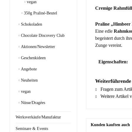
vegan
Cremige Rahmfüllu
350g Praliné-Beutel
Praline „Himbeer 
Schokoladen
Eine edle
Rahmkom
Chocolate Discovery Club
begeistert durch ih
Zunge vereint.
Aktionen/Newsletter
Geschenkideen
Eigenschaften:
Angebote
Neuheiten
Weiterführende
Fragen zum Arti
vegan
Weitere Artikel 
Nüsse/Dragées
Werksverkäufe/Manufaktur
Kunden kauften auch
Seminare & Events