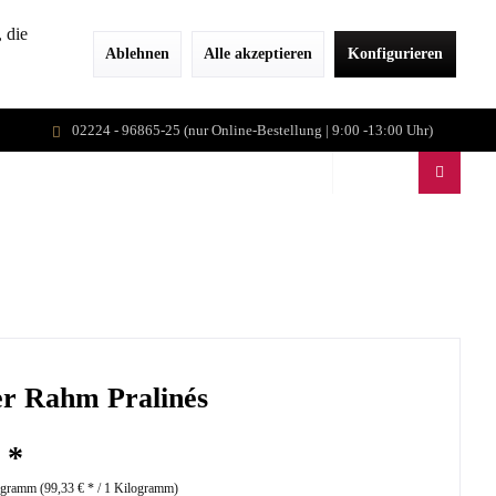
 die
Ablehnen
Alle akzeptieren
Konfigurieren
02224 - 96865-25 (nur Online-Bestellung | 9:00 -13:00 Uhr)
E & EVENTS
JOBS
VEGILATE
r Rahm Pralinés
 *
ogramm (
99,33 €
* / 1 Kilogramm)