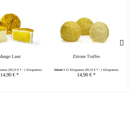
Mango Lassi
Zitrone Truffes
ogramm
(99,33 € * / 1 Kilogramm)
Inhalt
0.15 Kilogramm
(99,33 € * / 1 Kilogramm)
Inha
14,90 € *
14,90 € *