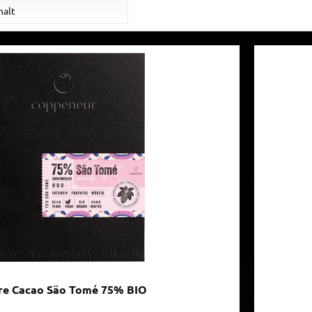
alkoholfrei
halt
Dunkel
Glutenfrei
ohne Nuss
vegan
re Cacao Säo Tomé 75% BIO