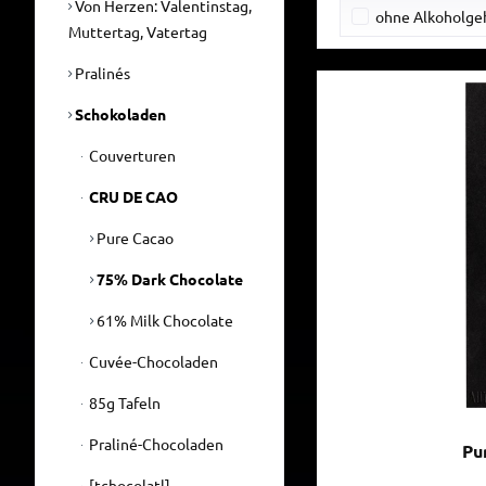
Von Herzen: Valentinstag,
ohne Alkoholge
Muttertag, Vatertag
Pralinés
Schokoladen
Couverturen
CRU DE CAO
Pure Cacao
75% Dark Chocolate
61% Milk Chocolate
Cuvée-Chocoladen
85g Tafeln
Praliné-Chocoladen
Pu
[tchocolatl]